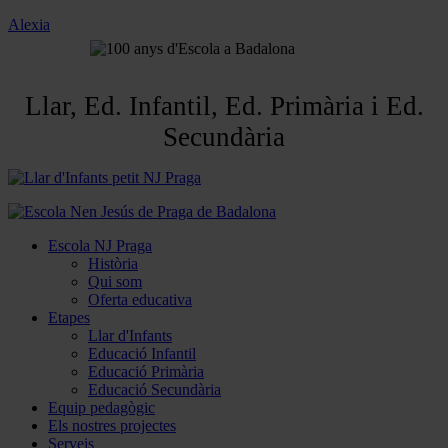
Alexia
Llar, Ed. Infantil, Ed. Primària i Ed.
Secundària
Escola NJ Praga
Història
Qui som
Oferta educativa
Etapes
Llar d'Infants
Educació Infantil
Educació Primària
Educació Secundària
Equip pedagògic
Els nostres projectes
Serveis