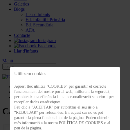
Galeries
Blogs
Llar d'Infants
Ed. Infantil i Primària
Ed. Secundària
AFA
Contacte
Instagram
Facebook
Llar d'infants
Menú
Utilitzem cookies
Galeries
Aquest lloc utilitza "COOKIES" per garantir el correcte
Celebracions
funcionament del nostre portal web, millorant la seguretat,
Carnaval 2023
per obtenir una eficiència i una personalització superior i per
recopilar dades estadístiques.
Feu clic a "ACEPTAR" per autoritzar el seu ús o a
Carnaval 2023
“REBUTJAR” per refusar-les. En aquest cas no es pot
garantir la plena funcionalitat de la pàgina. Podeu obtenir
més informació a la nostra POLÍTICA DE COOKIES o al
peu de la pàgina.