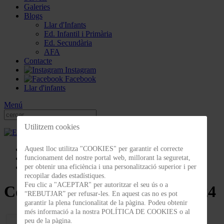
Galeries
Blogs
Llar d'Infants
Ed. Infantil i Primària
Ed. Secundària
AFA
Contacte
Instagram
Facebook
Llar d'infants
Menú
Utilitzem cookies
Galeries
Aquest lloc utilitza "COOKIES" per garantir el correcte
Colònies i sortides
funcionament del nostre portal web, millorant la seguretat,
Colònies EI4-2n Primària 2024
per obtenir una eficiència i una personalització superior i per
recopilar dades estadístiques.
Feu clic a "ACEPTAR" per autoritzar el seu ús o a
Colònies EI4-2n Primària 2024
“REBUTJAR” per refusar-les. En aquest cas no es pot
garantir la plena funcionalitat de la pàgina. Podeu obtenir
més informació a la nostra POLÍTICA DE COOKIES o al
peu de la pàgina.