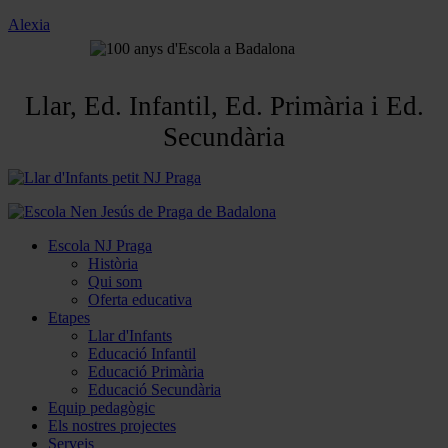
Alexia
Llar, Ed. Infantil, Ed. Primària i Ed.
Secundària
Escola NJ Praga
Història
Qui som
Oferta educativa
Etapes
Llar d'Infants
Educació Infantil
Educació Primària
Educació Secundària
Equip pedagògic
Els nostres projectes
Serveis