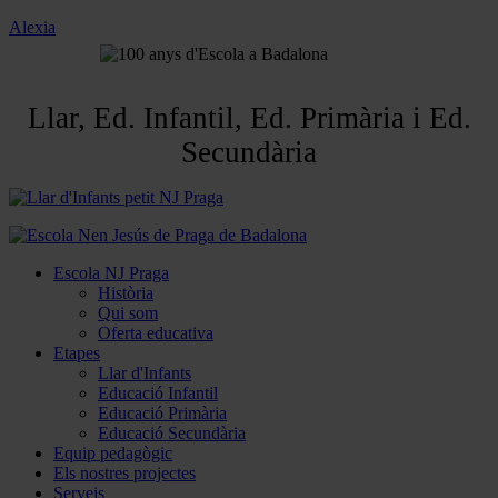
Alexia
Llar, Ed. Infantil, Ed. Primària i Ed.
Secundària
Escola NJ Praga
Història
Qui som
Oferta educativa
Etapes
Llar d'Infants
Educació Infantil
Educació Primària
Educació Secundària
Equip pedagògic
Els nostres projectes
Serveis