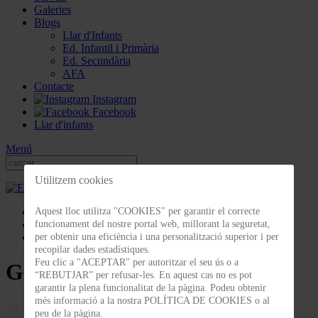
Galeries
Blogs
Llar d'Infants
Ed. Infantil i Primària
Ed. Secundària
AFA
Contacte
Instagram
Facebook
Llar d'infants
Menú
Utilitzem cookies
Galeries
Aquest lloc utilitza "COOKIES" per garantir el correcte
Celebracions
funcionament del nostre portal web, millorant la seguretat,
Graduació P-2 2018
per obtenir una eficiència i una personalització superior i per
recopilar dades estadístiques.
Feu clic a "ACEPTAR" per autoritzar el seu ús o a
Graduació P-2 2018
“REBUTJAR” per refusar-les. En aquest cas no es pot
garantir la plena funcionalitat de la pàgina. Podeu obtenir
més informació a la nostra POLÍTICA DE COOKIES o al
peu de la pàgina.