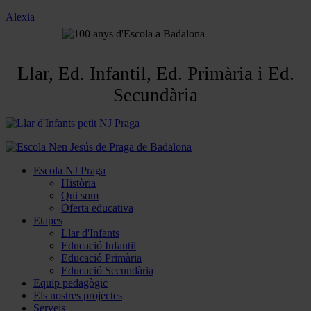
Alexia
Llar, Ed. Infantil, Ed. Primària i Ed.
Secundària
Escola NJ Praga
Història
Qui som
Oferta educativa
Etapes
Llar d'Infants
Educació Infantil
Educació Primària
Educació Secundària
Equip pedagògic
Els nostres projectes
Serveis