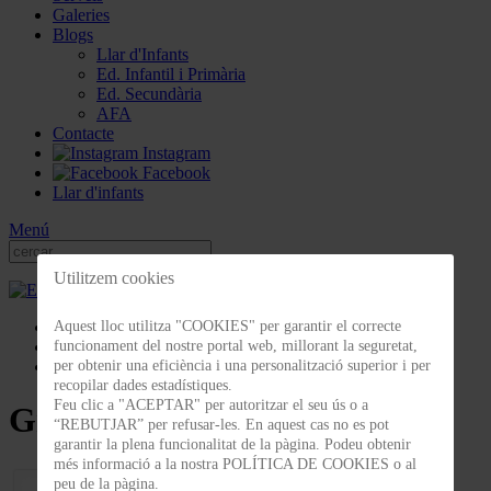
Galeries
Blogs
Llar d'Infants
Ed. Infantil i Primària
Ed. Secundària
AFA
Contacte
Instagram
Facebook
Llar d'infants
Menú
Utilitzem cookies
Galeries
Aquest lloc utilitza "COOKIES" per garantir el correcte
Celebracions
funcionament del nostre portal web, millorant la seguretat,
Graduació 4t ESO 2019
per obtenir una eficiència i una personalització superior i per
recopilar dades estadístiques.
Feu clic a "ACEPTAR" per autoritzar el seu ús o a
Graduació 4t ESO 2019
“REBUTJAR” per refusar-les. En aquest cas no es pot
garantir la plena funcionalitat de la pàgina. Podeu obtenir
més informació a la nostra POLÍTICA DE COOKIES o al
peu de la pàgina.