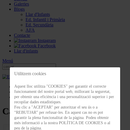
Galeries
Blogs
Llar d'Infants
Ed. Infantil i Primària
Ed. Secundària
AFA
Contacte
Instagram
Facebook
Llar d'infants
Menú
Utilitzem cookies
Galeries
Aquest lloc utilitza "COOKIES" per garantir el correcte
Celebracions
funcionament del nostre portal web, millorant la seguretat,
Castanyada 2019
per obtenir una eficiència i una personalització superior i per
recopilar dades estadístiques.
Feu clic a "ACEPTAR" per autoritzar el seu ús o a
Castanyada 2019
“REBUTJAR” per refusar-les. En aquest cas no es pot
garantir la plena funcionalitat de la pàgina. Podeu obtenir
més informació a la nostra POLÍTICA DE COOKIES o al
peu de la pàgina.