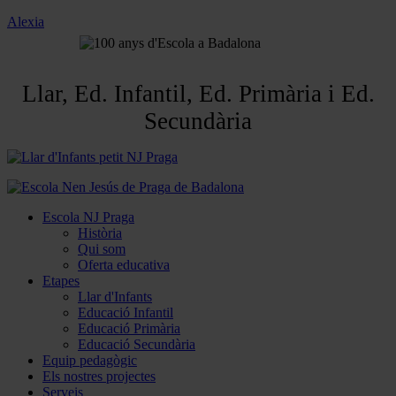
Alexia
Llar, Ed. Infantil, Ed. Primària i Ed.
Secundària
Escola NJ Praga
Història
Qui som
Oferta educativa
Etapes
Llar d'Infants
Educació Infantil
Educació Primària
Educació Secundària
Equip pedagògic
Els nostres projectes
Serveis