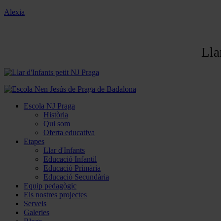
Alexia
Lla
Escola NJ Praga
Història
Qui som
Oferta educativa
Etapes
Llar d'Infants
Educació Infantil
Educació Primària
Educació Secundària
Equip pedagògic
Els nostres projectes
Serveis
Galeries