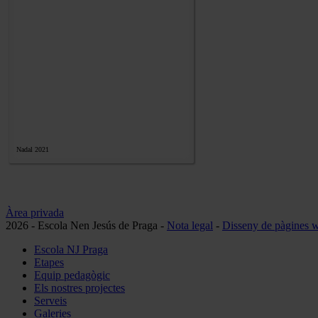
Nadal 2021
Àrea privada
2026 - Escola Nen Jesús de Praga -
Nota legal
-
Disseny de pàgines 
Escola NJ Praga
Etapes
Història
Equip pedagògic
Qui som
Llar d'Infants
Els nostres projectes
Oferta educativa
Educació Infantil
Serveis
Educació Primària
Galeries
Educació Secundària