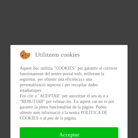
Utilitzem cookies
Aquest lloc utilitza "COOKIES" per garantir el correcte
funcionament del nostre portal web, millorant la
seguretat, per obtenir una eficiència i una
personalització superior i per recopilar dades
estadístiques.
Feu clic a "ACEPTAR" per autoritzar el seu ús o a
“REBUTJAR” per refusar-les. En aquest cas no es pot
garantir la plena funcionalitat de la pàgina. Podeu
obtenir més informació a la nostra POLÍTICA DE
COOKIES o al peu de la pàgina.
Acceptar