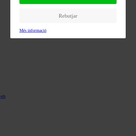
Rebutjar
Més informació
web