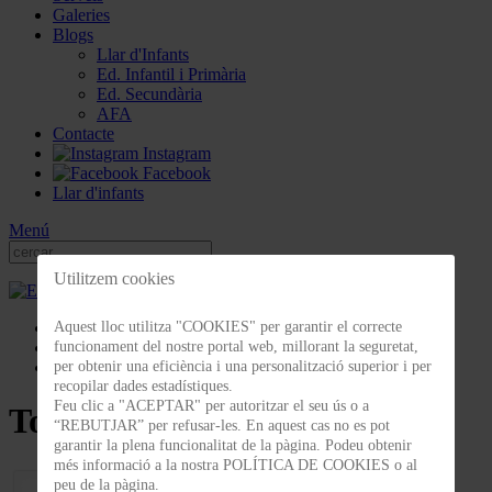
Galeries
Blogs
Llar d'Infants
Ed. Infantil i Primària
Ed. Secundària
AFA
Contacte
Instagram
Facebook
Llar d'infants
Menú
Utilitzem cookies
Galeries
Aquest lloc utilitza "COOKIES" per garantir el correcte
Celebracions
funcionament del nostre portal web, millorant la seguretat,
Torneig de vòlei ESO 2022
per obtenir una eficiència i una personalització superior i per
recopilar dades estadístiques.
Feu clic a "ACEPTAR" per autoritzar el seu ús o a
Torneig de vòlei ESO 2022
“REBUTJAR” per refusar-les. En aquest cas no es pot
garantir la plena funcionalitat de la pàgina. Podeu obtenir
més informació a la nostra POLÍTICA DE COOKIES o al
peu de la pàgina.