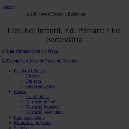
Alexia
Llar, Ed. Infantil, Ed. Primària i Ed.
Secundària
Escola NJ Praga
Història
Qui som
Oferta educativa
Etapes
Llar d'Infants
Educació Infantil
Educació Primària
Educació Secundària
Equip pedagògic
Els nostres projectes
Serveis