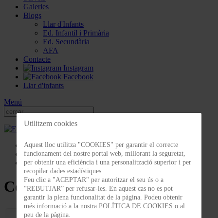
Galeries
Blogs
Llar d'Infants
Ed. Infantil i Primària
Ed. Secundària
AFA
Contacte
Instagram
Facebook
Llar d'infants
Menú
Utilitzem cookies
Galeries
Aquest lloc utilitza "COOKIES" per garantir el correcte
Celebracions
funcionament del nostre portal web, millorant la seguretat,
Concert de Nadal 2022
per obtenir una eficiència i una personalització superior i per
recopilar dades estadístiques.
Feu clic a "ACEPTAR" per autoritzar el seu ús o a
Concert de Nadal 2022
“REBUTJAR” per refusar-les. En aquest cas no es pot
garantir la plena funcionalitat de la pàgina. Podeu obtenir
més informació a la nostra POLÍTICA DE COOKIES o al
peu de la pàgina.