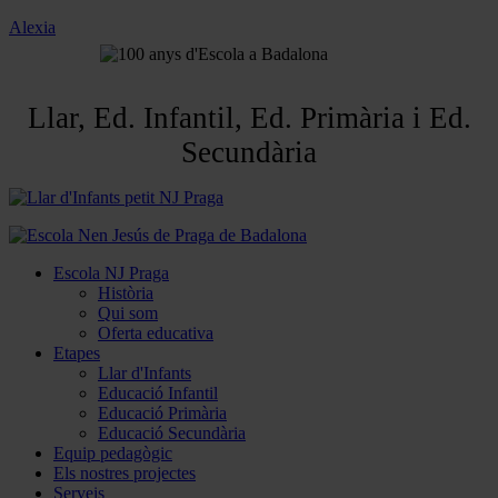
Alexia
Llar, Ed. Infantil, Ed. Primària i Ed.
Secundària
Escola NJ Praga
Història
Qui som
Oferta educativa
Etapes
Llar d'Infants
Educació Infantil
Educació Primària
Educació Secundària
Equip pedagògic
Els nostres projectes
Serveis